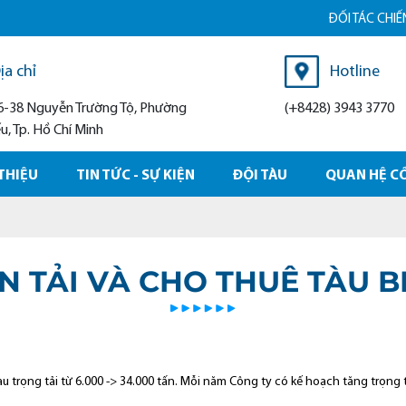
ĐỐI TÁC CHIẾN L
ịa chỉ
Hotline
 36-38 Nguyễn Trường Tộ, Phường
(+8428) 3943 3770
, Tp. Hồ Chí Minh
 THIỆU
TIN TỨC - SỰ KIỆN
ĐỘI TÀU
QUAN HỆ C
N TẢI VÀ CHO THUÊ TÀU B
u trọng tải từ 6.000 -> 34.000 tấn. Mỗi năm Công ty có kế hoạch tăng trọng 