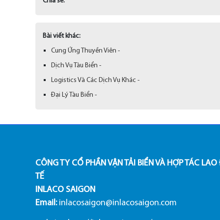
Chia sẻ:
Bài viết khác:
Cung Ứng Thuyền Viên -
Dịch Vụ Tàu Biển -
Logistics Và Các Dịch Vụ Khác -
Đại Lý Tàu Biển -
CÔNG TY CỔ PHẦN VẬN TẢI BIỂN VÀ HỢP TÁC LA
TẾ
INLACO SAIGON
Email:
inlacosaigon@inlacosaigon.com