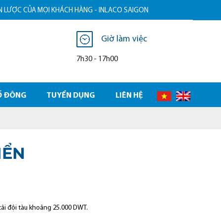
ƯỢC CỦA MỌI KHÁCH HÀNG - INLACO SAIGON
Giờ làm việc
7h30 - 17h00
Ổ ĐÔNG
TUYỂN DỤNG
LIÊN HỆ
IỂN
tải đội tàu khoảng 25.000 DWT.